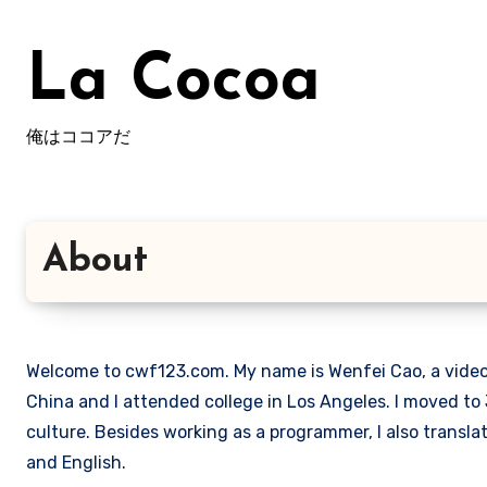
Skip
to
La Cocoa
content
俺はココアだ
About
Welcome to cwf123.com. My name is Wenfei Cao, a video 
China and I attended college in Los Angeles. I moved 
culture. Besides working as a programmer, I also transl
and English.