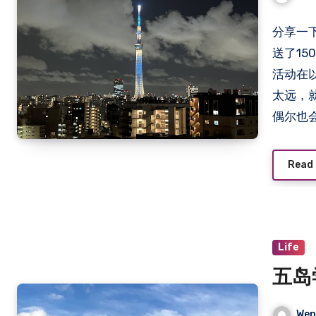
分享一
送了1
活动在
太远，
偶尔也
一路送
卖，我
Read
要没有就劳
Life
五岛
Wen