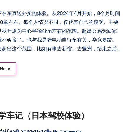
下在东京送外卖的体验。从2024年4月开始，8个月时间
500单左右。每个人情况不同，仅代表自己的感受。主要
以秋叶原为中心半径4km左右的范围。超出会感觉回家
就不会接了。也与我是骑电动自行车有关，毕竟要蹬。
会超出这个范围，比如有事去新宿、去豊洲，结束之后
外卖回来。有的平台不限区域，可以去其他城市送外
把它当成一种独特的旅游方式。 首先作为外国人基本需
 More
限… Read more
学车记（日本驾校体验）
fei Cao
2024-11-02
No Comments