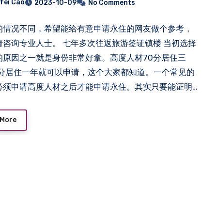
fei Cao
2023-10-09
No Comments
的情况不同，希望能给有意申请永住的网友做个参考，
请咨询专业人士。 七年多次往返旅游签证镇楼 当初选择
的原因之一就是身份非常好拿。高度人材70分居住三
0分居住一年就可以申请，这个大家都知道。一个常见的
必须申请高度人材之后才能申请永住。其实只要能证明
一年前有这个分数，持有其他身份也是可以按缓和居住
。 https://www.moj.go.jp/isa/publ… Read
 More