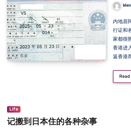
Wen
内地居
行证和
家都很
香港进
返香港
过境，
地向后
Read
情况是没
Life
记搬到日本住的各种杂事