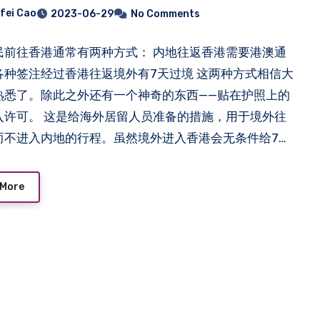
fei Cao
2023-06-29
No Comments
民前往香港通常有两种方式： 内地往返香港需要港澳通
各种签注经过香港往返境外有7天过境 这两种方式相信大
熟悉了。除此之外还有一个神奇的东西——贴在护照上的
入许可。 这是给海外居留人员准备的措施，用于境外往
而不进入内地的行程。虽然境外进入香港会无条件给7天
如果直接返回出发地属于违规。当然进入一下深圳，原
转，再利用一次过境也是可以的。 除此之外比较实用的
 More
有港澳通… Read more