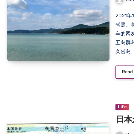
2021
驾照。
车的网
五岛群
久贺岛
大、人
「蒼き
Read
当作舞台
Life
日本